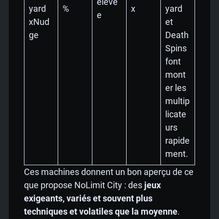
élevé
yard
%
x
yard
e
xNud
et
ge
Death
Spins
font
mont
er les
multip
licate
urs
rapide
ment.
Ces machines donnent un bon aperçu de ce
que propose NoLimit City : des
jeux
exigeants, variés et souvent plus
techniques et volatiles que la moyenne
.