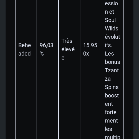
essio
n et
Soul
Wilds
évolut
Très
Behe
96,03
15.95
ifs.
élevé
aded
%
0x
Les
e
bonus
Tzant
za
Spins
boost
ent
forte
ment
les
multip