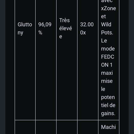
avec
xZone
et
Très
Glutto
96,09
32.00
Wild
élevé
ny
%
0x
Pots.
e
Le
mode
FEDC
ON 1
maxi
mise
le
poten
tiel de
gains.
Machi