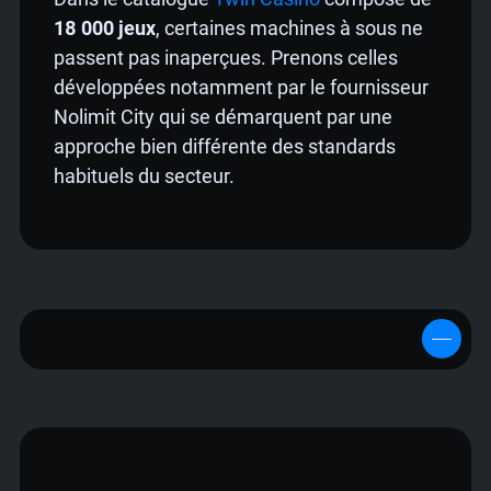
18 000 jeux
, certaines machines à sous ne
passent pas inaperçues. Prenons celles
développées notamment par le fournisseur
Nolimit City qui se démarquent par une
approche bien différente des standards
habituels du secteur.
Machines à sous en ligne Nolimit City :
Repoussez les limites sur Twin France
💎 Nolimit City : un fournisseur qui n’a
peur de rien