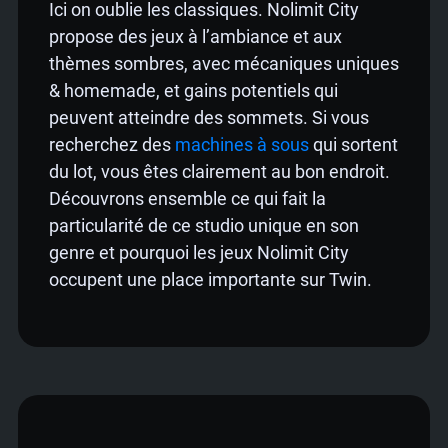
Ici on oublie les classiques. Nolimit City
🔥 Machines à sous Nolimit City : Variété
propose des jeux à l’ambiance et aux
et mécaniques de jeu avancées
thèmes sombres, avec mécaniques uniques
🥇 Le top des meilleures machines à
& homemade, et gains potentiels qui
sous de Nolimit City sur Twin France
peuvent atteindre des sommets. Si vous
➤ Testez le mode démo des machines
recherchez des
machines à sous
qui sortent
NoLimit City avant de jouer
du lot, vous êtes clairement au bon endroit.
🚀 Spinnez les machines à sous Nolimit
Découvrons ensemble ce qui fait la
City sur Twin Casino France
particularité de ce studio unique en son
genre et pourquoi les jeux Nolimit City
occupent une place importante sur Twin.