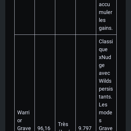
accu
muler
les
gains.
Classi
que
xNud
ge
avec
Wilds
persis
tants.
Les
Warri
mode
or
s
Très
Grave
96,16
9.797
Grave