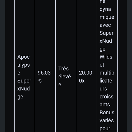
ne
dyna
mique
avec
Super
xNud
ge
Apoc
Wilds
alyps
et
Très
e
96,03
20.00
multip
élevé
Super
%
0x
licate
e
xNud
urs
ge
croiss
ants.
Bonus
variés
pour