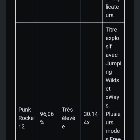
licate
urs.
Titre
explo
sif
avec
Jumpi
ng
Wilds
et
xWay
s.
Punk
Très
96,06
30.14
Plusie
Rocke
élevé
%
4x
urs
r 2
e
mode
s Free