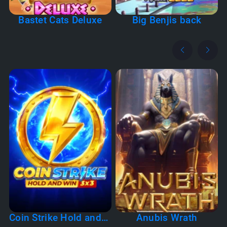
Bastet Cats Deluxe
Big Benjis back
Coin Strike Hold and
Anubis Wrath