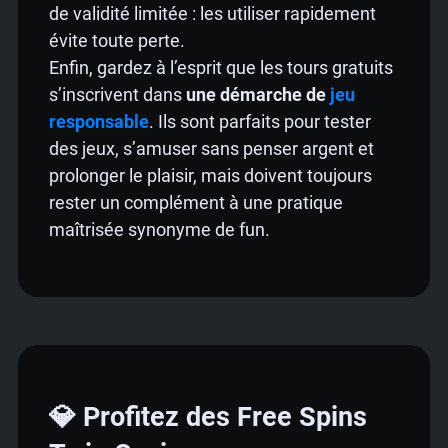
de validité limitée : les utiliser rapidement
évite toute perte.
Enfin, gardez à l’esprit que les tours gratuits
s’inscrivent dans
une démarche de
jeu
responsable
. Ils sont parfaits pour tester
des jeux, s’amuser sans penser argent et
prolonger le plaisir, mais doivent toujours
rester un complément à une pratique
maîtrisée synonyme de fun.
💎 Profitez des Free Spins