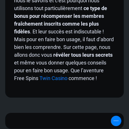
nous le savons et c’est pourquoi nous
utilisons tout particulièrement
ce type de
bonus pour récompenser les membres
fraîchement inscrits comme les plus
fidèles
. Et leur succès est indiscutable !
Mais pour en faire bon usage, il faut d’abord
bien les comprendre. Sur cette page, nous
allons donc vous
révéler tous leurs secrets
et même vous donner quelques conseils
pour en faire bon usage. Que l’aventure
Free Spins
Twin Casino
commence !