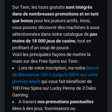
Sur Twin, les tours gratuits
sont intégrés
dans de nombreuses promotions et en tant
que bonus
pour les joueurs actifs. Ainsi,
vous pouvez découvrir des machines à sous
sélectionnées dans notre catalogue de
pas
moins de 18 000 jeux de casino
, tout en
profitant d’un coup de pouce.
Voici les principales façons de mettre la
main sur des Free Spins sur Twin :
Lors de votre inscription, via notre
Bonus
de Bienvenue 100 % jusqu’à 500 € sur votre
premier dépôt
qui vous fait bénéficier de
100 Free Spins sur Lucky Penny de 3 Oaks
Gaming.
A travers
nos promotions ponctuelles
liées à des jeux, fournisseurs ou