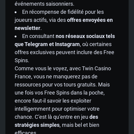
événements saisonniers.
En récompense de fidélité pour les
joueurs actifs, via des
offres envoyées en
newsletter
.
En consultant
nos réseaux sociaux tels
que Telegram et Instagram
, où certaines
offres exclusives peuvent inclure des Free
Spins.
Comme vous le voyez, avec Twin Casino
France, vous ne manquerez pas de
ressources pour vos tours gratuits. Mais
une fois vos Free Spins dans la poche,
encore faut-il savoir les exploiter
intelligemment pour optimiser votre
chance. C’est là qu’entre en jeu
des
stratégies simples
, mais bel et bien
efficaces.