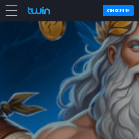
S'INSCRIRE