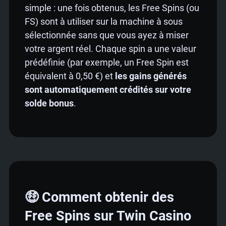
simple : une fois obtenus, les Free Spins (ou
FS) sont à utiliser sur la machine à sous
sélectionnée sans que vous ayez à miser
votre argent réel. Chaque spin a une valeur
prédéfinie (par exemple, un Free Spin est
équivalent à 0,50 €) et
les gains générés
sont automatiquement crédités sur votre
solde bonus
.
🤑 Comment obtenir des
Free Spins sur Twin Casino