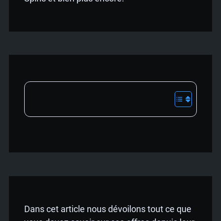
Dans cet article nous dévoilons tout ce que