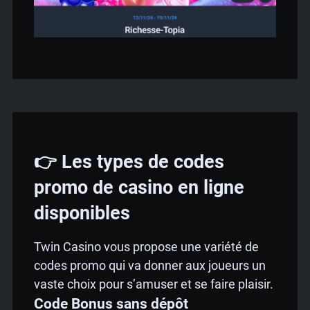
👉 Les types de
codes
promo
de casino en ligne
disponibles
Twin Casino vous propose une variété de
codes promo qui va donner aux joueurs un
vaste choix pour s’amuser et se faire plaisir.
Code Bonus sans dépôt