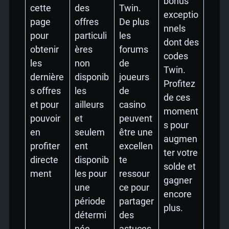
bonus
cette
des
Twin.
exceptio
page
offres
De plus
nnels
pour
particuli
les
dont des
obtenir
ères
forums
codes
les
non
de
Twin.
dernière
disponib
joueurs
Profitez
s offres
les
de
de ces
et pour
ailleurs
casino
moment
pouvoir
et
peuvent
s pour
en
seulem
être une
augmen
profiter
ent
excellen
ter votre
directe
disponib
te
solde et
ment
les pour
ressour
gagner
une
ce pour
encore
période
partager
plus.
détermi
des
née.
astuces