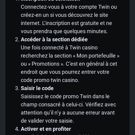
Connectez-vous à votre compte Twin ou
créez-en un si vous découvrez le site
internet. L’inscription est gratuite et ne
vous prendra que quelques minutes.
Accéder à la section dédiée
Une fois connecté à Twin casino
recherchez la section « Mon portefeuille »
ou « Promotions ». C’est en général à cet
endroit que vous pourrez entrer votre
code promo twin casino.
Saisir le code
Saisissez le code promo Twin dans le
champ consacré à celui-ci. Vérifiez avec
attention qu’il n’y a aucune erreur avant
de valider votre saisie.
Activer et en profiter