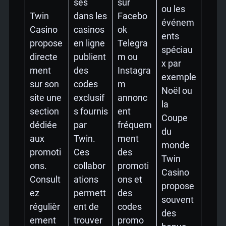
sés
sur
ou les
Twin
dans les
Facebo
événem
Casino
casinos
ok
ents
propose
en ligne
Telegra
spéciau
directe
publient
m ou
x par
ment
des
Instagra
exemple
sur son
codes
m
Noël ou
site une
exclusif
annonc
la
section
s fournis
ent
Coupe
dédiée
par
fréquem
du
aux
Twin.
ment
monde
promoti
Ces
des
Twin
ons.
collabor
promoti
Casino
Consult
ations
ons et
propose
ez
permett
des
souvent
régulièr
ent de
codes
des
ement
trouver
promo