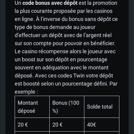
Un
code bonus avec dépôt
est la promotion
la plus courante proposée par les casinos
en ligne. À l’inverse du bonus sans dépôt ce
type de bonus demande au joueur
d’effectuer un dépôt avec de l’argent réel
sur son compte pour pouvoir en bénéficier.
Le casino récompense alors le joueur avec
un boost sur son dépôt en pourcentage
souvent en adéquation avec le montant
déposé. Avec ces codes Twin votre dépôt
est boosté selon un pourcentage défini. Par
exemple :
Montant
Bonus (100
Solde total
déposé
%)
20 €
20 €
40€