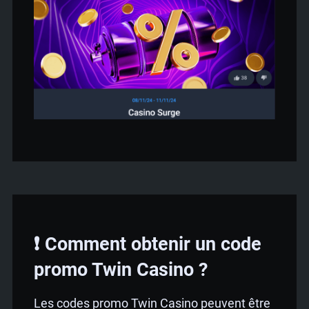
❗ Comment obtenir un code
promo Twin Casino ?
Les codes promo Twin Casino peuvent être