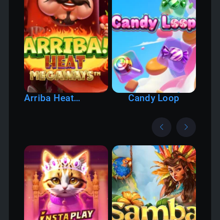
Arriba Heat
Candy Loop
Megaways