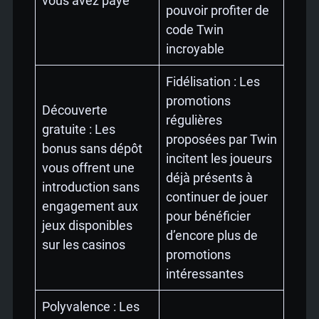
vous avez payé
pouvoir profiter de
code Twin
incroyable
Fidélisation : Les
promotions
Découverte
régulières
gratuite : Les
proposées par Twin
bonus sans dépôt
incitent les joueurs
vous offrent une
déjà présents à
introduction sans
continuer de jouer
engagement aux
pour bénéficier
jeux disponibles
d’encore plus de
sur les casinos
promotions
intéressantes
Polyvalence : Les