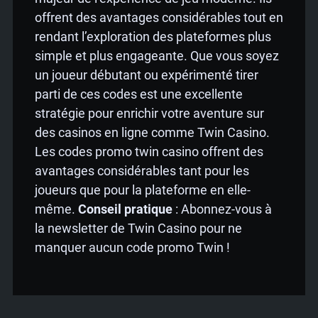
offrent des avantages considérables tout en
rendant l’exploration des plateformes plus
simple et plus engageante. Que vous soyez
un joueur débutant ou expérimenté tirer
parti de ces codes est une excellente
stratégie pour enrichir votre aventure sur
des casinos en ligne comme Twin Casino.
Les codes promo twin casino offrent des
avantages considérables tant pour les
joueurs que pour la plateforme en elle-
même.
Conseil pratique
: Abonnez-vous à
la newsletter de Twin Casino pour ne
manquer aucun code promo Twin !