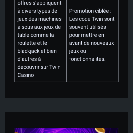
offres s’appliquent
à divers types de
Promotion ciblée :
jeux des machines
Les code Twin sont
à sous aux jeux de
souvent utilisés
table comme la
pour mettre en
roulette et le
avant de nouveaux
blackjack et bien
jeux ou
d’autres à
fonctionnalités.
découvrir sur Twin
Casino