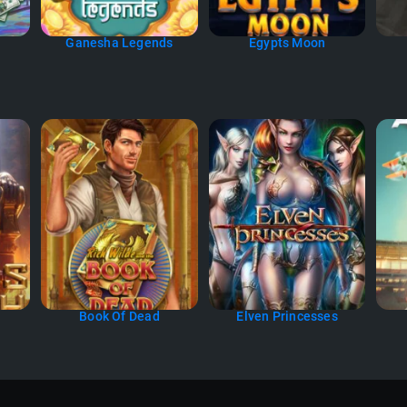
Ganesha Legends
Egypts Moon
Book Of Dead
Elven Princesses