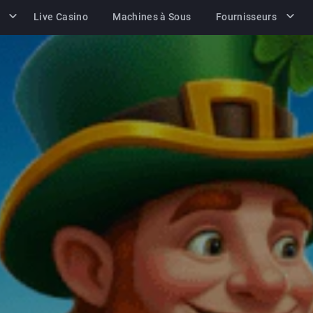
Live Casino
Machines à Sous
Fournisseurs