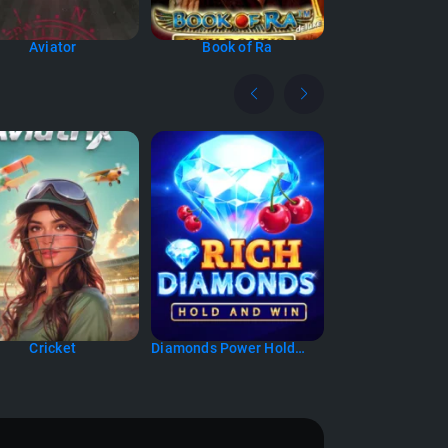
Aviator
Book of Ra
Money P
Cricket
Diamonds Power Hold
Money Trai
And Win