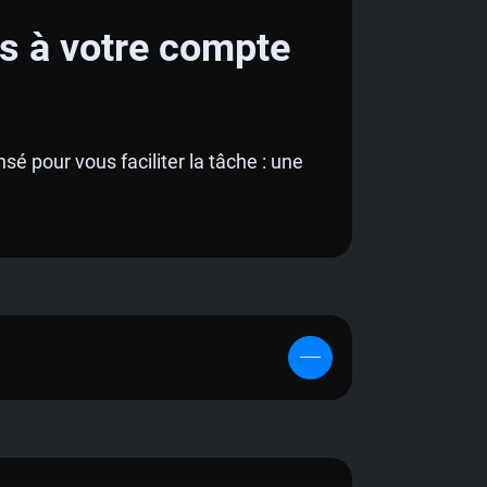
s à votre compte
nsé pour vous faciliter la tâche : une
la connexion à Twin Casino Guide