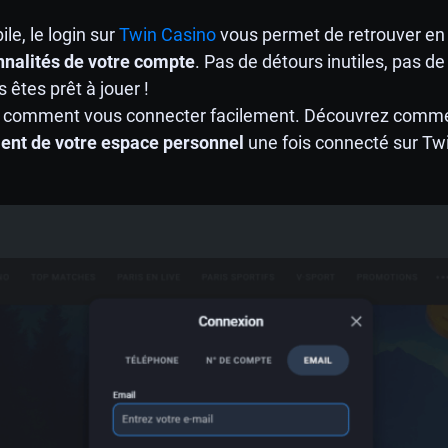
 casino depuis ordinateur
⬩➤ Problèmes de connexi
remédier
le, le login sur
Twin Casino
vous permet de retrouver e
 : tout votre univers de jeu
🛡️ Sécurité, confidenti
onnalités de votre compte
. Pas de détours inutiles, pas 
connexion à Twin casin
s êtes prêt à jouer !
s comment vous connecter facilement. Découvrez comment
ès votre connexion sur Twin
📌 Login sur Twin : un a
ment de votre espace personnel
une fois connecté sur Tw
joueurs