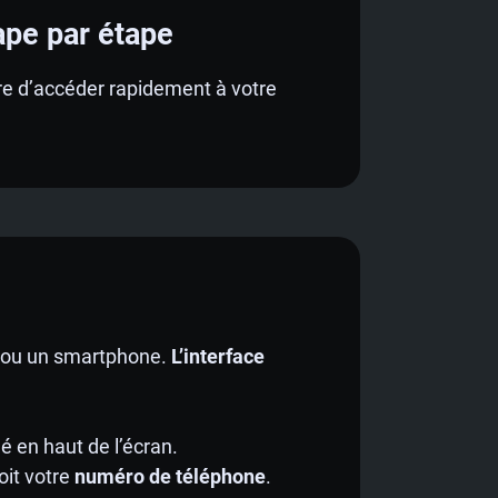
ape par étape
tre d’accéder rapidement à votre
te ou un smartphone.
L’interface
tué en haut de l’écran.
oit
votre
numéro de téléphone
.