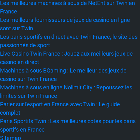
Les meilleures machines à sous de NetEnt sur Twin en
France
Les meilleurs fournisseurs de jeux de casino en ligne
sont sur Twin
Les paris sportifs en direct avec Twin France, le site des
passionnés de sport
Live Casino Twin France : Jouez aux meilleurs jeux de
casino en direct
Machines à sous BGaming : Le meilleur des jeux de
casino sur Twin France
Machines à sous en ligne Nolimit City : Repoussez les
limites sur Twin France
Parier sur l'esport en France avec Twin : Le guide
complet
Paris Sportifs Twin : Les meilleures cotes pour les paris
sportifs en France
Sitemap