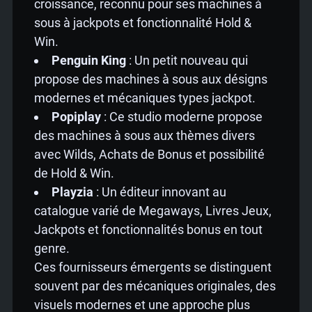
croissance, reconnu pour ses machines à
sous à jackpots et fonctionnalité Hold &
Win.
Penguin King
: Un petit nouveau qui
propose des machines à sous aux désigns
modernes et mécaniques types jackpot.
Popiplay
: Ce studio moderne propose
des machines à sous aux thèmes divers
avec Wilds, Achats de Bonus et possibilité
de Hold & Win.
Playzia
: Un éditeur innovant au
catalogue varié de Megaways, Livres Jeux,
Jackpots et fonctionnalités bonus en tout
genre.
Ces fournisseurs émergents se distinguent
souvent par des mécaniques originales, des
visuels modernes et une approche plus