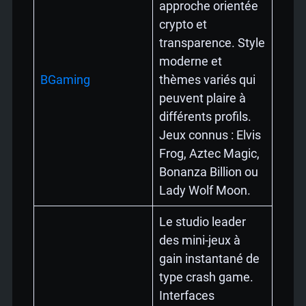
approche orientée
crypto et
transparence. Style
moderne et
BGaming
thèmes variés qui
peuvent plaire à
différents profils.
Jeux connus : Elvis
Frog, Aztec Magic,
Bonanza Billion ou
Lady Wolf Moon.
Le studio leader
des mini-jeux à
gain instantané de
type crash game.
Interfaces