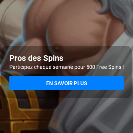
Pros des Spins
Participez chaque semaine pour 500 Free Spins !
EN SAVOIR PLUS