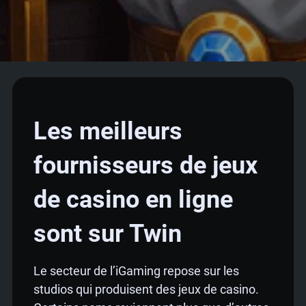
Les meilleurs
fournisseurs de jeux
de casino en ligne
sont sur Twin
Le secteur de l’iGaming repose sur les
studios qui produisent des jeux de casino.