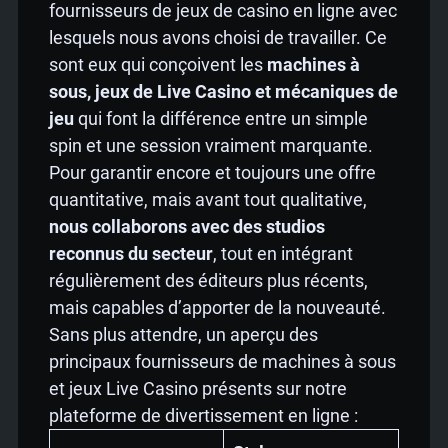
fournisseurs de jeux de casino en ligne avec
lesquels nous avons choisi de travailler. Ce
sont eux qui conçoivent les
machines à
sous, jeux de Live Casino et mécaniques de
jeu
qui font la différence entre un simple
spin et une session vraiment marquante.
Pour garantir encore et toujours une offre
quantitative, mais avant tout qualitative,
nous
collaborons avec des studios
reconnus du secteur
, tout en intégrant
régulièrement des éditeurs plus récents,
mais capables d’apporter de la nouveauté.
Sans plus attendre, un aperçu des
principaux fournisseurs de machines à sous
et jeux Live Casino présents sur notre
plateforme de divertissement en ligne :