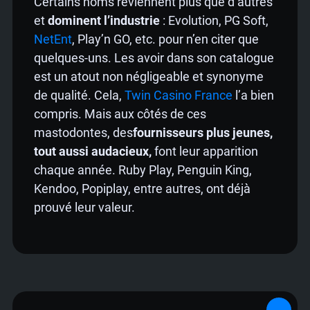
Certains noms reviennent plus que d’autres
et
dominent l’industrie
: Evolution, PG Soft,
NetEnt
, Play’n GO, etc. pour n’en citer que
quelques-uns. Les avoir dans son catalogue
est un atout non négligeable et synonyme
de qualité. Cela,
Twin Casino France
l’a bien
compris. Mais aux côtés de ces
mastodontes, des
fournisseurs plus jeunes,
tout aussi audacieux,
font leur apparition
chaque année. Ruby Play, Penguin King,
Kendoo, Popiplay, entre autres, ont déjà
prouvé leur valeur.