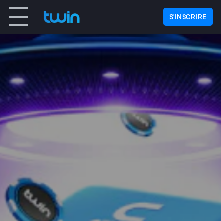
S'INSCRIRE