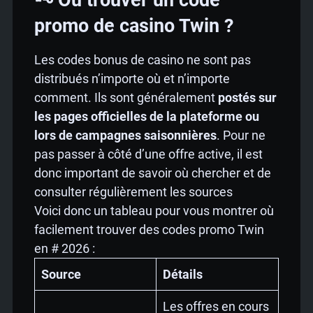
🗝️ Où trouver un code
promo de casino Twin ?
Les codes bonus de casino ne sont pas
distribués n’importe où et n’importe
comment. Ils sont généralement
postés sur
les pages officielles de la plateforme ou
lors de campagnes saisonnières
. Pour ne
pas passer à côté d’une offre active, il est
donc important de savoir où chercher et de
consulter régulièrement les sources
Voici donc un tableau pour vous montrer où
facilement trouver des codes promo Twin
en # 2026 :
Source
Détails
Les offres en cours