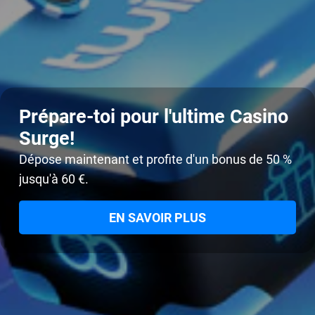
Prépare-toi pour l'ultime Casino
Surge!
Dépose maintenant et profite d'un bonus de 50 %
jusqu'à 60 €.
EN SAVOIR PLUS