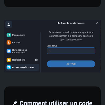
📌 Comment utiliser un code