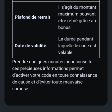
Il s’agit du montant
maximum pouvant
Plafond de retrait
être retiré grâce au
bonus.
La durée pendant
Date de validité
laquelle le code est
valable.
Prendre quelques minutes pour consulter
ces précieuses informations permet
d’activer votre code en toute connaissance
de cause et d’éviter toute mauvaise
surprise.