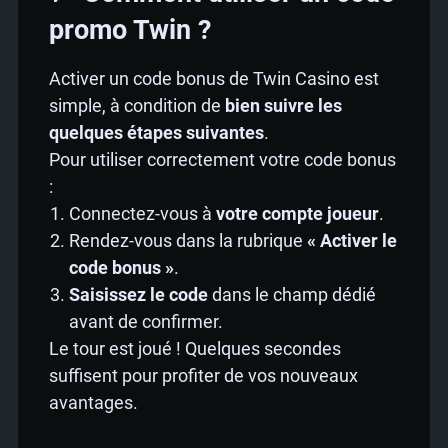
promo Twin ?
Activer un code bonus de Twin Casino est
simple, à condition de
bien suivre les
quelques étapes suivantes
.
Pour utiliser correctement votre code bonus
:
Connectez-vous à
votre compte joueur
.
Rendez-vous dans la rubrique
« Activer le
code bonus »
.
Saisissez le code
dans le champ dédié
avant de confirmer.
Le tour est joué ! Quelques secondes
suffisent pour profiter de vos nouveaux
avantages.