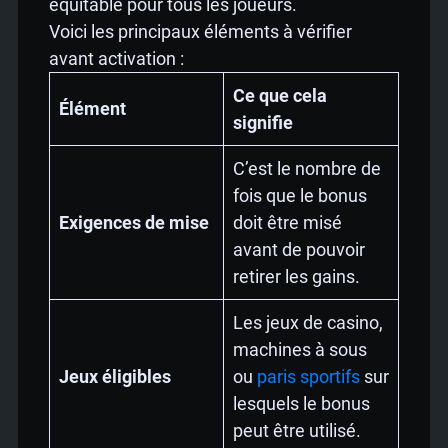
équitable pour tous les joueurs.
Voici les principaux éléments à vérifier
avant activation :
Ce que cela
Élément
signifie
C’est le nombre de
fois que le bonus
Exigences de mise
doit être misé
avant de pouvoir
retirer les gains.
Les jeux de casino,
machines à sous
Jeux éligibles
ou
paris sportifs
sur
lesquels le bonus
peut être utilisé.