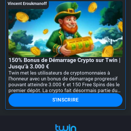
Vincent Eroukmanoff
150% Bonus de Démarrage Crypto sur Twin |
Jusqu’à 3.000 €
Twin met les utilisateurs de cryptomonnaies à
l’honneur avec un bonus de démarrage progressif
pouvant atteindre 3.000 € et 150 Free Spins dès le
premier dépôt. La crypto fait désormais partie du
paysage des casinos en ligne. Rapides et de plus en
S'INSCRIRE
plus utilisées par les joueurs, elle permet de
déposer et de jouer sans […]