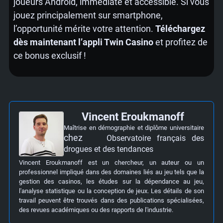
joueurs Android, immédiate et accessible. Si vous
jouez principalement sur smartphone,
l’opportunité mérite votre attention.
Téléchargez
dès maintenant l’appli Twin Casino
et profitez de
ce bonus exclusif !
Vincent Eroukmanoff
Maîtrise en démographie et diplôme universitaire
chez
Observatoire français des
drogues et des tendances
Vincent Eroukmanoff est un chercheur, un auteur ou un
professionnel impliqué dans des domaines liés au jeu tels que la
gestion des casinos, les études sur la dépendance au jeu,
l'analyse statistique ou la conception de jeux. Les détails de son
travail peuvent être trouvés dans des publications spécialisées,
des revues académiques ou des rapports de l'industrie.