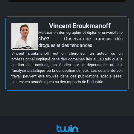
Vincent Eroukmanoff
Maîtrise en démographie et diplôme universitaire
chez
Observatoire français des
drogues et des tendances
Vincent Eroukmanoff est un chercheur, un auteur ou un
professionnel impliqué dans des domaines liés au jeu tels que la
gestion des casinos, les études sur la dépendance au jeu,
l'analyse statistique ou la conception de jeux. Les détails de son
travail peuvent être trouvés dans des publications spécialisées,
des revues académiques ou des rapports de l'industrie.