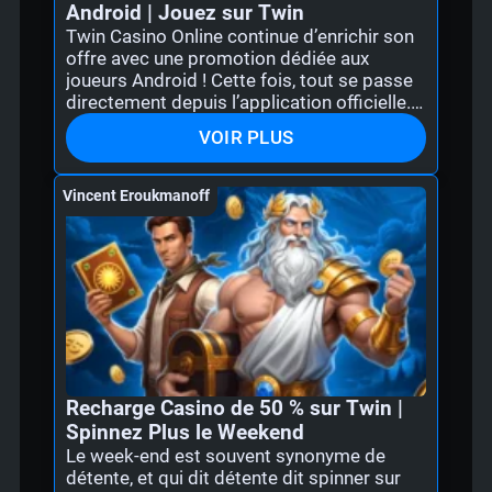
Android | Jouez sur Twin
Twin Casino Online continue d’enrichir son
offre avec une promotion dédiée aux
joueurs Android ! Cette fois, tout se passe
directement depuis l’application officielle.
L’objectif est simple : vous proposer un
VOIR PLUS
avantage concret dès votre dépôt, sans
mécanique complexe ni conditions floues.
Ce bonus exclusif dans l’application Twin
Vincent Eroukmanoff
Casino sur Android prend la forme de 5 €
crédités […]
Recharge Casino de 50 % sur Twin |
Spinnez Plus le Weekend
Le week-end est souvent synonyme de
détente, et qui dit détente dit spinner sur