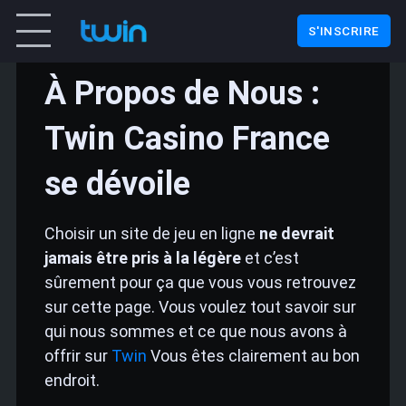
S'INSCRIRE
À Propos de Nous :
Twin Casino France
se dévoile
Choisir un site de jeu en ligne
ne devrait
jamais être pris à la légère
et c’est
sûrement pour ça que vous vous retrouvez
sur cette page. Vous voulez tout savoir sur
qui nous sommes et ce que nous avons à
offrir sur
Twin
Vous êtes clairement au bon
endroit.