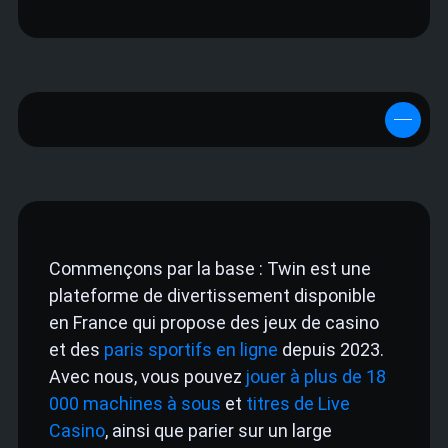
À Propos de Nous : Twin Casino France
se dévoile
🎯 5 bonnes raisons de choisir Twin
Casino
Commençons par la base : Twin est une
📝 Licence et cadre légal Twin
plateforme de divertissement disponible
en France qui propose des jeux de casino
et des
paris sportifs en ligne
depuis 2023.
Avec nous, vous pouvez
jouer à plus de 18
000 machines à sous
et
titres de Live
Casino
, ainsi que parier sur un large