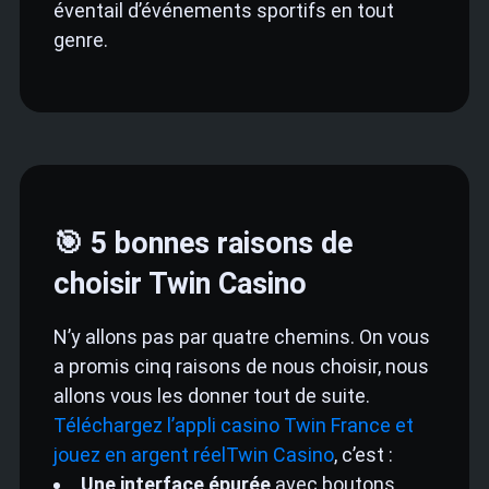
éventail d’événements sportifs en tout
genre.
🎯 5 bonnes raisons de
choisir Twin Casino
N’y allons pas par quatre chemins. On vous
a promis cinq raisons de nous choisir, nous
allons vous les donner tout de suite.
Téléchargez l’appli casino Twin France et
jouez en argent réel
Twin Casino
, c’est :
Une interface épurée
avec boutons